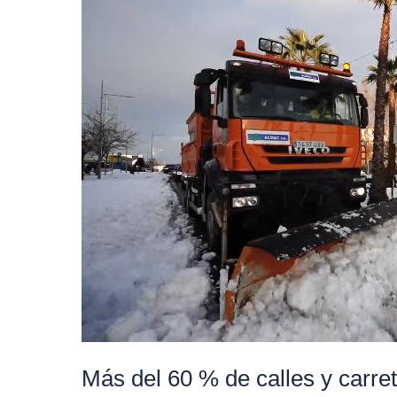
del
60
%
de
calles
y
carreteras
de
Boadilla
ya
están
libres
de
nieve
y
Más del 60 % de calles y carret
transitables