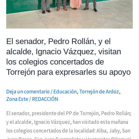
Vázquez,
visitan
los
colegios
El senador, Pedro Rollán, y el
concertados
de
alcalde, Ignacio Vázquez, visitan
Torrejón
los colegios concertados de
para
Torrejón para expresarles su apoyo
expresarles
su
Deja un comentario
/
Educación
,
Torrejón de Ardoz
,
apoyo
Zona Este
/
REDACCIÓN
El senador, presidente del PP de Torrejón, Pedro Rollán;
y el alcalde, Ignacio Vázquez, han visitado esta mañana
los colegios concertados de la localidad: Alba, Jaby, San