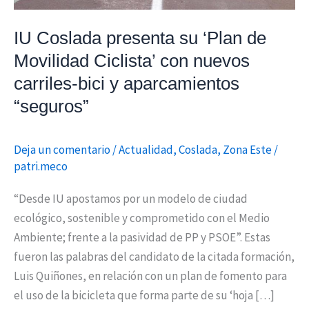
con
nuevos
IU Coslada presenta su ‘Plan de
carriles-
Movilidad Ciclista’ con nuevos
bici
carriles-bici y aparcamientos
y
“seguros”
aparcamientos
“seguros”
Deja un comentario
/
Actualidad
,
Coslada
,
Zona Este
/
patri.meco
“Desde IU apostamos por un modelo de ciudad
ecológico, sostenible y comprometido con el Medio
Ambiente; frente a la pasividad de PP y PSOE”. Estas
fueron las palabras del candidato de la citada formación,
Luis Quiñones, en relación con un plan de fomento para
el uso de la bicicleta que forma parte de su ‘hoja […]