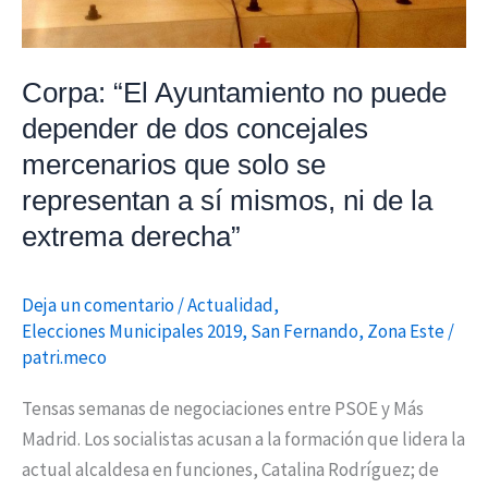
concejales
mercenarios
que
Corpa: “El Ayuntamiento no puede
solo
depender de dos concejales
se
mercenarios que solo se
representan
representan a sí mismos, ni de la
a
extrema derecha”
sí
mismos,
ni
Deja un comentario
/
Actualidad
,
de
Elecciones Municipales 2019
,
San Fernando
,
Zona Este
/
patri.meco
la
extrema
Tensas semanas de negociaciones entre PSOE y Más
derecha”
Madrid. Los socialistas acusan a la formación que lidera la
actual alcaldesa en funciones, Catalina Rodríguez; de