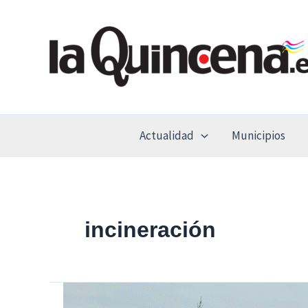
Ir
al
contenido
Actualidad
Municipios
incineración
Inaugurado