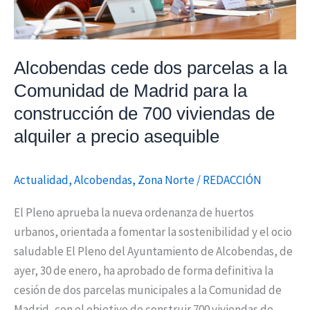
Madrid
para
la
Alcobendas cede dos parcelas a la
construcción
Comunidad de Madrid para la
de
construcción de 700 viviendas de
700
viviendas
alquiler a precio asequible
de
alquiler
Actualidad
,
Alcobendas
,
Zona Norte
/
REDACCIÓN
a
precio
El Pleno aprueba la nueva ordenanza de huertos
asequible
urbanos, orientada a fomentar la sostenibilidad y el ocio
saludable El Pleno del Ayuntamiento de Alcobendas, de
ayer, 30 de enero, ha aprobado de forma definitiva la
cesión de dos parcelas municipales a la Comunidad de
Madrid, con el objetivo de construir 700 viviendas de