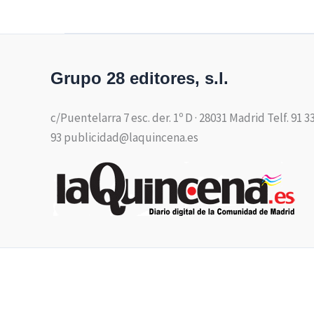
Grupo 28 editores, s.l.
c/Puentelarra 7 esc. der. 1º D · 28031 Madrid Telf. 91 3
93 publicidad@laquincena.es