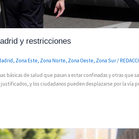
drid y restricciones
Madrid
,
Zona Este
,
Zona Norte
,
Zona Oeste
,
Zona Sur
/
REDACC
 básicas de salud que pasan a estar confinadas y otras que sa
 justificados, y los ciudadanos pueden desplazarse por la vía 