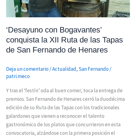
las
Tapas
de
‘Desayuno con Bogavantes’
San
conquista la XII Ruta de las Tapas
Fernando
de San Fernando de Henares
de
Henares
Deja un comentario
/
Actualidad
,
San Fernando
/
patri.meco
Y tras el ‘festín’ oda al buen comer, toca la entrega de
premios. San Fernando de Henares cerró la duodécima
edición de su Ruta de las Tapas con los tradicionales
galardones que vienen a reconocer el talento
gastronómico de los platos que concurrieron en esta
convocatoria, alzándose con la primera posición el