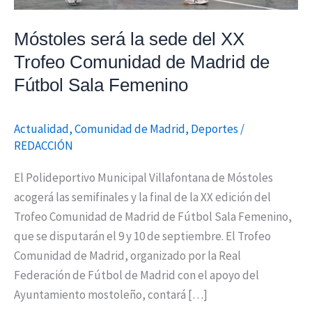
de
Madrid
Móstoles será la sede del XX
de
Trofeo Comunidad de Madrid de
Fútbol
Fútbol Sala Femenino
Sala
Femenino
Actualidad
,
Comunidad de Madrid
,
Deportes
/
REDACCIÓN
El Polideportivo Municipal Villafontana de Móstoles
acogerá las semifinales y la final de la XX edición del
Trofeo Comunidad de Madrid de Fútbol Sala Femenino,
que se disputarán el 9 y 10 de septiembre. El Trofeo
Comunidad de Madrid, organizado por la Real
Federación de Fútbol de Madrid con el apoyo del
Ayuntamiento mostoleño, contará […]