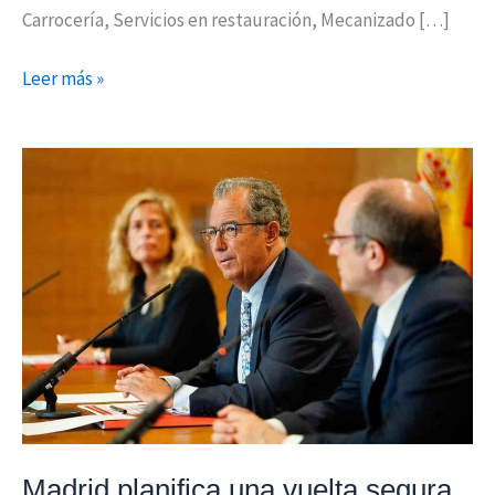
Carrocería, Servicios en restauración, Mecanizado […]
Leer más »
Madrid
planifica
una
vuelta
segura
a
las
aulas
en
función
de
Madrid planifica una vuelta segura