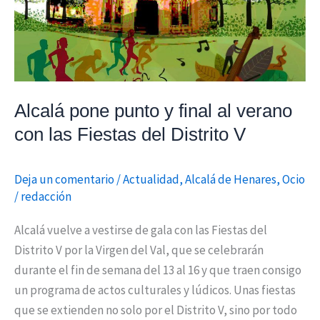
las
Fiestas
del
Distrito
V
Alcalá pone punto y final al verano
con las Fiestas del Distrito V
Deja un comentario
/
Actualidad
,
Alcalá de Henares
,
Ocio
/
redacción
Alcalá vuelve a vestirse de gala con las Fiestas del
Distrito V por la Virgen del Val, que se celebrarán
durante el fin de semana del 13 al 16 y que traen consigo
un programa de actos culturales y lúdicos. Unas fiestas
que se extienden no solo por el Distrito V, sino por todo