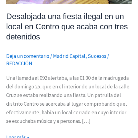
Centro
Desalojada una fiesta ilegal en un
que
acaba
local en Centro que acaba con tres
con
detenidos
tres
detenidos
Deja un comentario
/
Madrid Capital
,
Sucesos
/
REDACCIÓN
Una llamada al 092 alertaba, a las 01:30 de la madrugada
del domingo 25, que en el interior de un local de la calle
Cruz se estaba realizando una fiesta. Un patrulla del
distrito Centro se acercaba al lugar comprobando que,
efectivamente, había un local cerrado en cuyo interior
se escuchaba música y a personas. […]
Leer más »