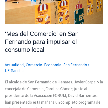
para
impulsar
el
consumo
local
‘Mes del Comercio’ en San
Fernando para impulsar el
consumo local
Actualidad
,
Comercio
,
Economía
,
San Fernando
/
I. F. Sancho
El alcalde de San Fernando de Henares, Javier Corpa; y la
concejala de Comercio, Carolina Gómez; junto al
presidente de la Asociación FORUM, David Barrientos;
han presentado esta mañana un completo programa de