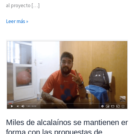
al proyecto […]
Leer más »
Miles
de
alcalaínos
se
mantienen
en
forma
con
las
propuestas
Miles de alcalaínos se mantienen en
de
forma con las propuestas de