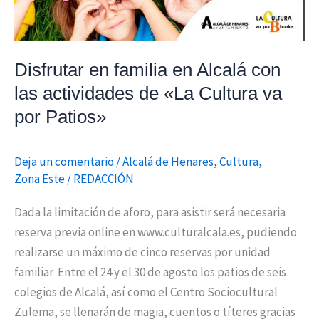
de
«La
Cultura
Disfrutar en familia en Alcalá con
va
las actividades de «La Cultura va
por
por Patios»
Patios»
Deja un comentario
/
Alcalá de Henares
,
Cultura
,
Zona Este
/
REDACCIÓN
Dada la limitación de aforo, para asistir será necesaria
reserva previa online en www.culturalcala.es, pudiendo
realizarse un máximo de cinco reservas por unidad
familiar Entre el 24 y el 30 de agosto los patios de seis
colegios de Alcalá, así como el Centro Sociocultural
Zulema, se llenarán de magia, cuentos o títeres gracias