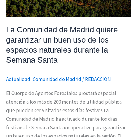
uso
de
los
La Comunidad de Madrid quiere
espacios
garantizar un buen uso de los
naturales
espacios naturales durante la
durante
la
Semana Santa
Semana
Santa
Actualidad
,
Comunidad de Madrid
/
REDACCIÓN
El Cuerpo de Agentes Forestales prestará especial
atención a los más de 200 montes de utilidad pública
que pueden ser visitados estos días festivos La
Comunidad de Madrid ha activado durante los días
festivos de Semana Santa un operativo para garantizar
un buen uso de los espacios naturales en la región. El