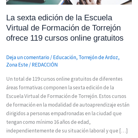
Formación
de
La sexta edición de la Escuela
Torrejón
Virtual de Formación de Torrejón
ofrece
ofrece 119 cursos online gratuitos
119
cursos
Deja un comentario
/
Educación
,
Torrejón de Ardoz
,
online
Zona Este
/
REDACCIÓN
gratuitos
Un total de 119 cursos online gratuitos de diferentes
áreas formativas componen la sexta edición de la
Escuela Virtual de Formación de Torrejón. Estos cursos
de formación en la modalidad de autoaprendizaje están
dirigidos a personas empadronadas en la ciudad que
tengan como mínimo 16 años de edad,
independientemente de su situación laboral y que […]