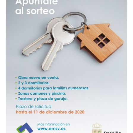
158
viviendas
de
protección
pública
en
régimen
de
venta
en
Boadilla