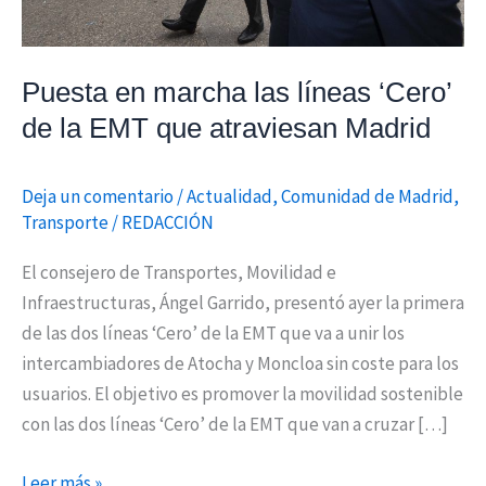
EMT
que
atraviesan
Puesta en marcha las líneas ‘Cero’
Madrid
de la EMT que atraviesan Madrid
Deja un comentario
/
Actualidad
,
Comunidad de Madrid
,
Transporte
/
REDACCIÓN
El consejero de Transportes, Movilidad e
Infraestructuras, Ángel Garrido, presentó ayer la primera
de las dos líneas ‘Cero’ de la EMT que va a unir los
intercambiadores de Atocha y Moncloa sin coste para los
usuarios. El objetivo es promover la movilidad sostenible
con las dos líneas ‘Cero’ de la EMT que van a cruzar […]
Leer más »