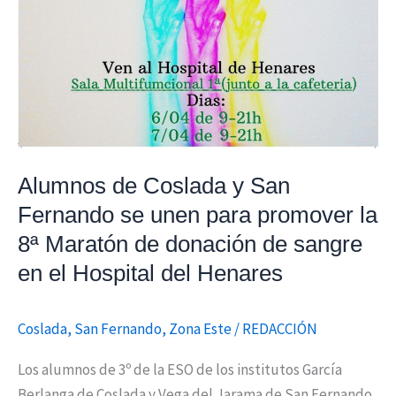
de
sangre
en
el
Hospital
del
Henares
Alumnos de Coslada y San
Fernando se unen para promover la
8ª Maratón de donación de sangre
en el Hospital del Henares
Coslada
,
San Fernando
,
Zona Este
/
REDACCIÓN
Los alumnos de 3º de la ESO de los institutos García
Berlanga de Coslada y Vega del Jarama de San Fernando