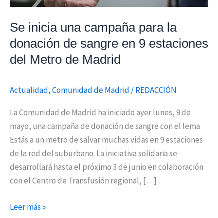
sangre
en
Se inicia una campaña para la
9
donación de sangre en 9 estaciones
estaciones
del Metro de Madrid
del
Metro
Actualidad
,
Comunidad de Madrid
/
REDACCIÓN
de
Madrid
La Comunidad de Madrid ha iniciado ayer lunes, 9 de
mayo, una campaña de donación de sangre con el lema
Estás a un metro de salvar muchas vidas en 9 estaciones
de la red del suburbano. La iniciativa solidaria se
desarrollará hasta el próximo 3 de junio en colaboración
con el Centro de Transfusión regional, […]
Leer más »