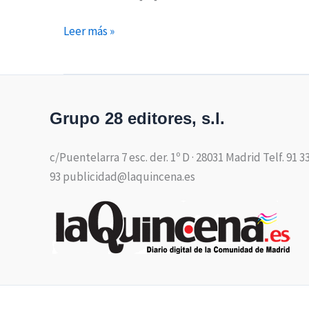
Leer más »
Grupo 28 editores, s.l.
c/Puentelarra 7 esc. der. 1º D · 28031 Madrid Telf. 91 3
93 publicidad@laquincena.es