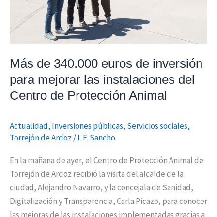
para
mejorar
las
instalaciones
del
Más de 340.000 euros de inversión
Centro
para mejorar las instalaciones del
de
Centro de Protección Animal
Protección
Animal
Actualidad
,
Inversiones públicas
,
Servicios sociales
,
Torrejón de Ardoz
/
I. F. Sancho
En la mañana de ayer, el Centro de Protección Animal de
Torrejón de Ardoz recibió la visita del alcalde de la
ciudad, Alejandro Navarro, y la concejala de Sanidad,
Digitalización y Transparencia, Carla Picazo, para conocer
las mejoras de las instalaciones implementadas gracias a