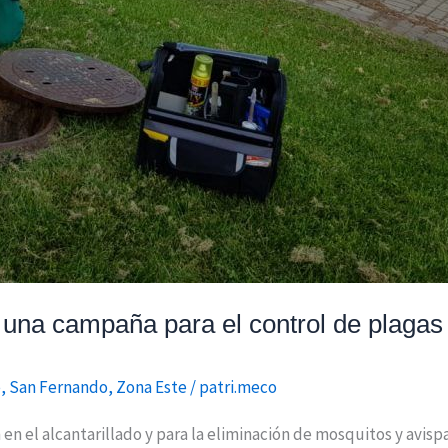
una campaña para el control de plagas
e
,
San Fernando
,
Zona Este
/
patri.meco
 en el alcantarillado y para la eliminación de mosquitos y av