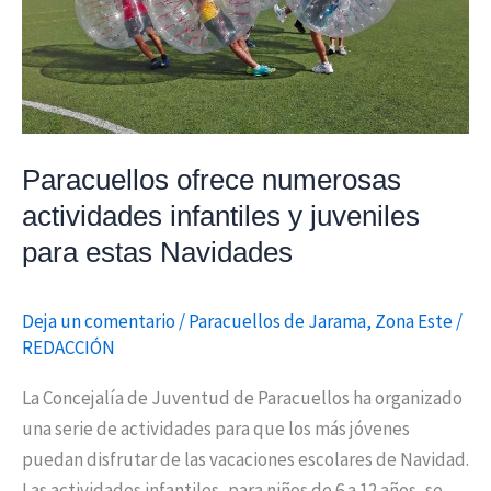
y
juveniles
para
estas
Navidades
Paracuellos ofrece numerosas
actividades infantiles y juveniles
para estas Navidades
Deja un comentario
/
Paracuellos de Jarama
,
Zona Este
/
REDACCIÓN
La Concejalía de Juventud de Paracuellos ha organizado
una serie de actividades para que los más jóvenes
puedan disfrutar de las vacaciones escolares de Navidad.
Las actividades infantiles, para niños de 6 a 12 años, se