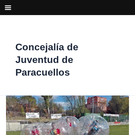
Ir
al
contenido
Concejalía de
Juventud de
Paracuellos
Paracuellos
ofrece
numerosas
actividades
infantiles