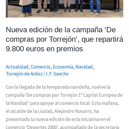
Torrejón’,
que
repartirá
Nueva edición de la campaña ‘De
9.800
compras por Torrejón’, que repartirá
euros
en
9.800 euros en premios
premios
Actualidad
,
Comercio
,
Economía
,
Navidad
,
Torrejón de Ardoz
/
I. F. Sancho
Con la llegada de la temporada navideña, vuelve la
campaña ‘De compras por Torrejón 1ª Capital Europea de
la Navidad’ para apoyar al comercio local. Esta mañana,
el alcalde de la ciudad, Alejandro Navarro, ha
presentado la nueva edición de esta iniciativa en el
comercio ‘Deportes 2000’, acompañado de la secretaria