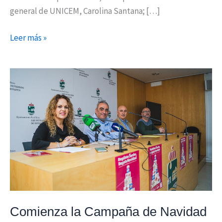
general de UNICEM, Carolina Santana; […]
Leer más »
Comienza
la
Campaña
de
Navidad
de
apoyo
al
Comercio
Local
Comienza la Campaña de Navidad
en