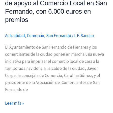
de apoyo al Comercio Local en San
San
Fernando,
Fernando, con 6.000 euros en
con
premios
6.000
euros
Actualidad
,
Comercio
,
San Fernando
/
I. F. Sancho
en
premios
El Ayuntamiento de San Fernando de Henares y los
comerciantes de la ciudad ponen en marcha una nueva
iniciativa para impulsar el comercio local de cara a la
temporada navideña. El alcalde de la ciudad, Javier
Corpa; la concejala de Comercio, Carolina Gómez; y el
presidente de la Asociación de Comerciantes de San
Fernando de
Leer más »