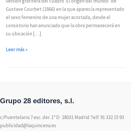
versión grafitera del cuadro ‘El origen del mundo’ de
Gustave Courbet (1866) en la que aparecía representado
el sexo femenino de una mujer acostada, desde el
consistorio han anunciado que la obra permanecerá en
su ubicación […]
Leer más »
Grupo 28 editores, s.l.
c/Puentelarra 7 esc. der. 1º D · 28031 Madrid Telf. 91 332 15 93
publicidad@laquincena.es