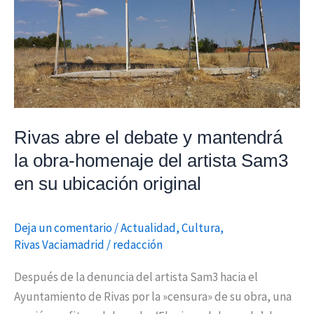
homenaje
del
artista
Sam3
en
su
ubicación
Rivas abre el debate y mantendrá
original
la obra-homenaje del artista Sam3
en su ubicación original
Deja un comentario
/
Actualidad
,
Cultura
,
Rivas Vaciamadrid
/
redacción
Después de la denuncia del artista Sam3 hacia el
Ayuntamiento de Rivas por la »censura» de su obra, una