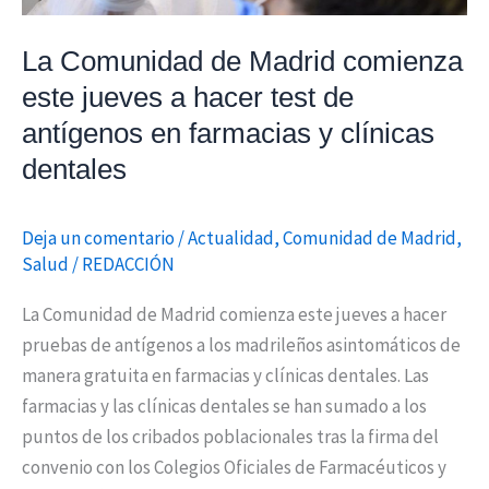
hacer
test
La Comunidad de Madrid comienza
de
este jueves a hacer test de
antígenos
antígenos en farmacias y clínicas
en
dentales
farmacias
y
Deja un comentario
/
Actualidad
,
Comunidad de Madrid
,
clínicas
Salud
/
REDACCIÓN
dentales
La Comunidad de Madrid comienza este jueves a hacer
pruebas de antígenos a los madrileños asintomáticos de
manera gratuita en farmacias y clínicas dentales. Las
farmacias y las clínicas dentales se han sumado a los
puntos de los cribados poblacionales tras la firma del
convenio con los Colegios Oficiales de Farmacéuticos y