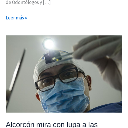
de Odontólogos y […]
Leer más »
Alcorcón
mira
con
lupa
a
las
Clínicas
Dentales
Alcorcón mira con lupa a las