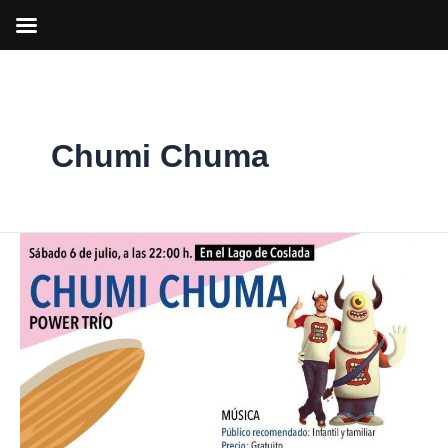
Ir
al
contenido
Chumi Chuma
‘Chumi
Chuma’
inauguran
la
II
edición
del
Verano