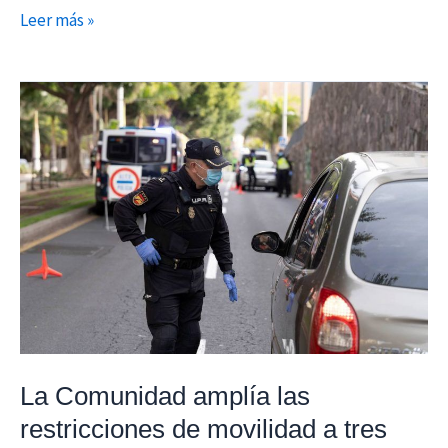
Leer más »
La
Comunidad
amplía
las
restricciones
de
movilidad
a
tres
zonas
básicas
La Comunidad amplía las
y
restricciones de movilidad a tres
tres