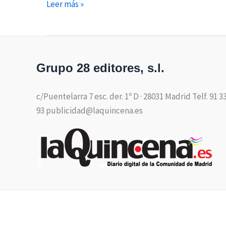
Leer más »
Grupo 28 editores, s.l.
c/Puentelarra 7 esc. der. 1º D · 28031 Madrid Telf. 91 3
93 publicidad@laquincena.es