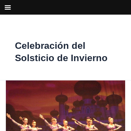
Ir
al
contenido
Celebración del
Solsticio de Invierno
Música
celta,
bailes
y
batukadas
en