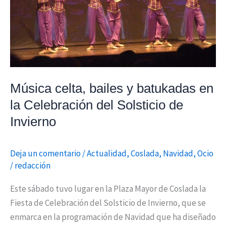
la
Celebración
del
Solsticio
de
Invierno
Música celta, bailes y batukadas en
la Celebración del Solsticio de
Invierno
Deja un comentario
/
Actualidad
,
Coslada
,
Navidad
,
Ocio
/
redacción
Este sábado tuvo lugar en la Plaza Mayor de Coslada la
Fiesta de Celebración del Solsticio de Invierno, que se
enmarca en la programación de Navidad que ha diseñado