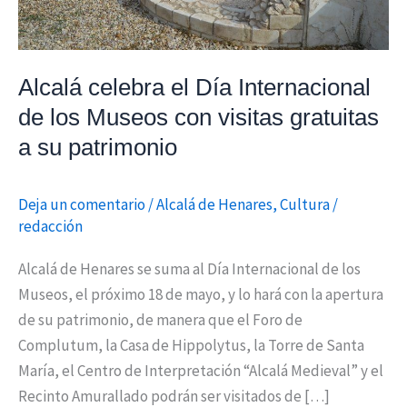
con
visitas
gratuitas
Alcalá celebra el Día Internacional
a
de los Museos con visitas gratuitas
su
a su patrimonio
patrimonio
Deja un comentario
/
Alcalá de Henares
,
Cultura
/
redacción
Alcalá de Henares se suma al Día Internacional de los
Museos, el próximo 18 de mayo, y lo hará con la apertura
de su patrimonio, de manera que el Foro de
Complutum, la Casa de Hippolytus, la Torre de Santa
María, el Centro de Interpretación “Alcalá Medieval” y el
Recinto Amurallado podrán ser visitados de […]