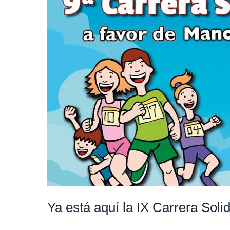
está
aquí
la
IX
Carrera
Solidaria
a
favor
de
Manos
Unidas
Ya está aquí la IX Carrera Sol