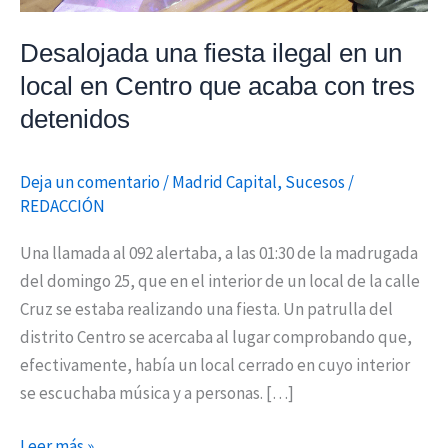
Centro
Desalojada una fiesta ilegal en un
que
acaba
local en Centro que acaba con tres
con
detenidos
tres
detenidos
Deja un comentario
/
Madrid Capital
,
Sucesos
/
REDACCIÓN
Una llamada al 092 alertaba, a las 01:30 de la madrugada
del domingo 25, que en el interior de un local de la calle
Cruz se estaba realizando una fiesta. Un patrulla del
distrito Centro se acercaba al lugar comprobando que,
efectivamente, había un local cerrado en cuyo interior
se escuchaba música y a personas. […]
Leer más »