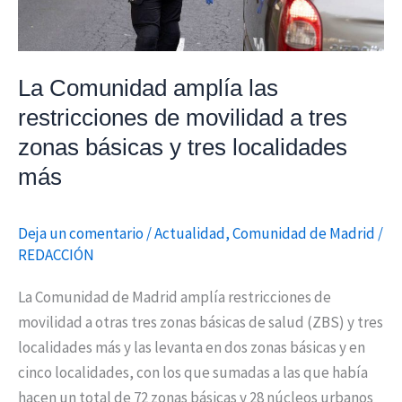
tres
zonas
básicas
La Comunidad amplía las
y
restricciones de movilidad a tres
tres
zonas básicas y tres localidades
localidades
más
más
Deja un comentario
/
Actualidad
,
Comunidad de Madrid
/
REDACCIÓN
La Comunidad de Madrid amplía restricciones de
movilidad a otras tres zonas básicas de salud (ZBS) y tres
localidades más y las levanta en dos zonas básicas y en
cinco localidades, con los que sumadas a las que había
hacen un total de 72 zonas básicas y 28 núcleos urbanos