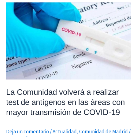
La
Comunidad
volverá
a
realizar
test
de
antígenos
en
las
La Comunidad volverá a realizar
áreas
con
test de antígenos en las áreas con
mayor
mayor transmisión de COVID-19
transmisión
de
Deja un comentario
/
Actualidad
,
Comunidad de Madrid
/
COVID-