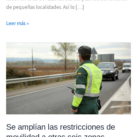
de pequeñas localidades. Así lo […]
Leer más »
Se
amplían
las
restricciones
de
movilidad
a
otras
seis
zonas
Se amplían las restricciones de
básicas