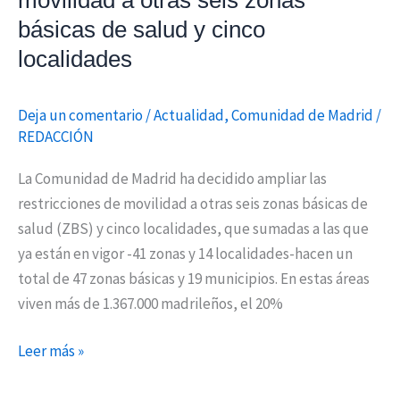
movilidad a otras seis zonas
de
básicas de salud y cinco
salud
localidades
y
cinco
localidades
Deja un comentario
/
Actualidad
,
Comunidad de Madrid
/
REDACCIÓN
La Comunidad de Madrid ha decidido ampliar las
restricciones de movilidad a otras seis zonas básicas de
salud (ZBS) y cinco localidades, que sumadas a las que
ya están en vigor -41 zonas y 14 localidades-hacen un
total de 47 zonas básicas y 19 municipios. En estas áreas
viven más de 1.367.000 madrileños, el 20%
Leer más »