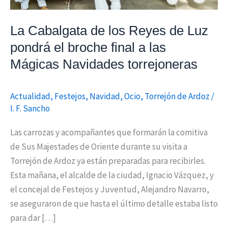
el
broche
La Cabalgata de los Reyes de Luz
final
pondrá el broche final a las
a
Mágicas Navidades torrejoneras
las
Mágicas
Actualidad
,
Festejos
,
Navidad
,
Ocio
,
Torrejón de Ardoz
/
Navidades
I. F. Sancho
torrejoneras
Las carrozas y acompañantes que formarán la comitiva
de Sus Majestades de Oriente durante su visita a
Torrejón de Ardoz ya están preparadas para recibirles.
Esta mañana, el alcalde de la ciudad, Ignacio Vázquez, y
el concejal de Festejos y Juventud, Alejandro Navarro,
se aseguraron de que hasta el último detalle estaba listo
para dar […]