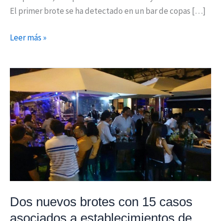
El primer brote se ha detectado en un bar de copas […]
Leer más »
Dos
nuevos
brotes
con
15
casos
asociados
a
establecimientos
de
Dos nuevos brotes con 15 casos
ocio
asociados a establecimientos de