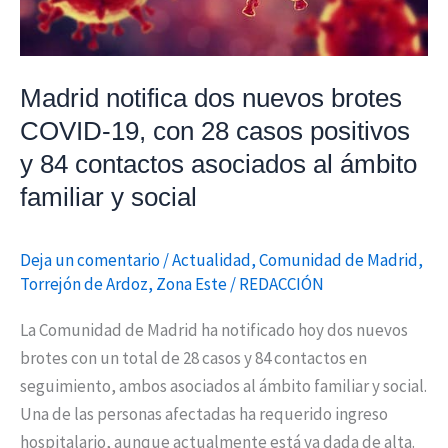
28
casos
positivos
Madrid notifica dos nuevos brotes
y
COVID-19, con 28 casos positivos
84
y 84 contactos asociados al ámbito
contactos
asociados
familiar y social
al
ámbito
Deja un comentario
/
Actualidad
,
Comunidad de Madrid
,
familiar
Torrejón de Ardoz
,
Zona Este
/
REDACCIÓN
y
social
La Comunidad de Madrid ha notificado hoy dos nuevos
brotes con un total de 28 casos y 84 contactos en
seguimiento, ambos asociados al ámbito familiar y social.
Una de las personas afectadas ha requerido ingreso
hospitalario, aunque actualmente está ya dada de alta.