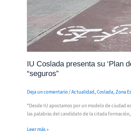
carriles-
bici
y
aparcamientos
“seguros”
IU Coslada presenta su ‘Plan de
“seguros”
Deja un comentario
/
Actualidad
,
Coslada
,
Zona E
“Desde IU apostamos por un modelo de ciudad eco
las palabras del candidato de la citada formación,
Leer más »