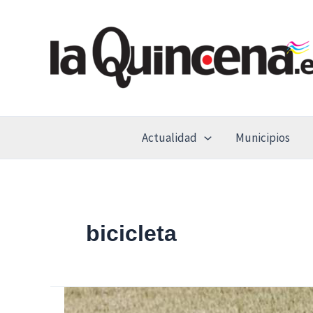
Ir
al
contenido
Actualidad
Municipios
bicicleta
En