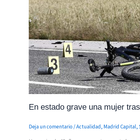
estado
grave
una
mujer
tras
ser
atropellada
mientras
montaba
en
bicicleta
En estado grave una mujer tras
Deja un comentario
/
Actualidad
,
Madrid Capital
,