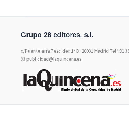
Grupo 28 editores, s.l.
c/Puentelarra 7 esc. der. 1º D · 28031 Madrid Telf. 91 3
93 publicidad@laquincena.es