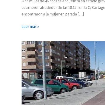
Una mujer de 46 años se encuentra en estado grav
ocurrieron alrededor de las 18:15h en la C/ Cartag
encontraron a la mujer en parada […]
Leer más »
IU
Coslada
presenta
su
‘Plan
de
Movilidad
Ciclista’
con
nuevos