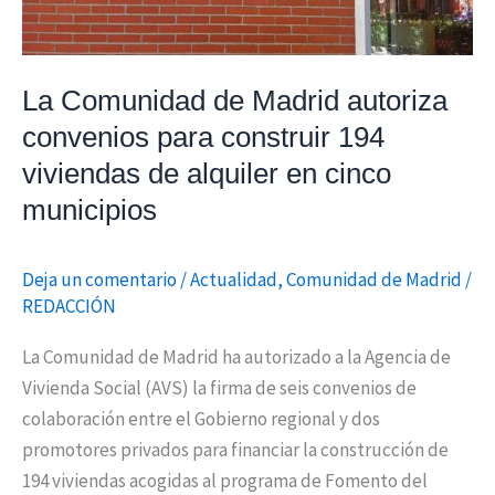
194
viviendas
de
La Comunidad de Madrid autoriza
alquiler
convenios para construir 194
en
viviendas de alquiler en cinco
cinco
municipios
municipios
Deja un comentario
/
Actualidad
,
Comunidad de Madrid
/
REDACCIÓN
La Comunidad de Madrid ha autorizado a la Agencia de
Vivienda Social (AVS) la firma de seis convenios de
colaboración entre el Gobierno regional y dos
promotores privados para financiar la construcción de
194 viviendas acogidas al programa de Fomento del