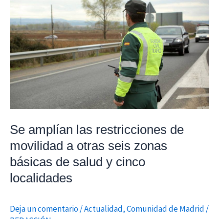
Se
amplían
las
restricciones
de
movilidad
a
otras
seis
zonas
Se amplían las restricciones de
básicas
movilidad a otras seis zonas
de
básicas de salud y cinco
salud
localidades
y
cinco
localidades
Deja un comentario
/
Actualidad
,
Comunidad de Madrid
/