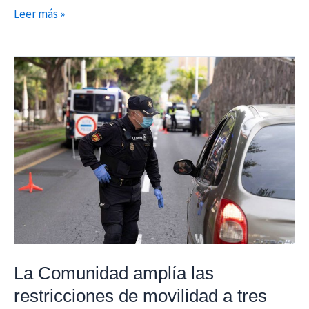
Leer más »
La
Comunidad
amplía
las
restricciones
de
movilidad
a
tres
zonas
básicas
La Comunidad amplía las
y
restricciones de movilidad a tres
tres