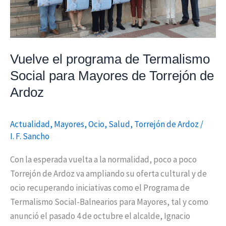
para
Mayores
de
Torrejón
Vuelve el programa de Termalismo
de
Social para Mayores de Torrejón de
Ardoz
Ardoz
Actualidad
,
Mayores
,
Ocio
,
Salud
,
Torrejón de Ardoz
/
I. F. Sancho
Con la esperada vuelta a la normalidad, poco a poco
Torrejón de Ardoz va ampliando su oferta cultural y de
ocio recuperando iniciativas como el Programa de
Termalismo Social-Balnearios para Mayores, tal y como
anunció el pasado 4 de octubre el alcalde, Ignacio