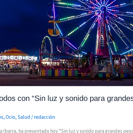
 todos con “Sin luz y sonido para grand
es
,
Ocio
,
Salud
/
redacción
a Ibarra, ha presentado hoy “Sin luz y sonido para grandes peq