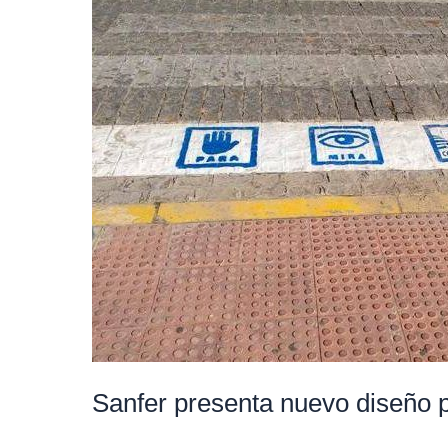
presenta
nuevo
diseño
para
sus
pasos
de
peatones
Sanfer presenta nuevo diseño 