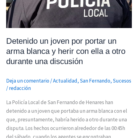
y
herir
con
ella
Detenido un joven por portar un
a
arma blanca y herir con ella a otro
otro
durante
durante una discusión
una
discusión
Deja un comentario
/
Actualidad
,
San Fernando
,
Sucesos
/
redacción
La Policía Local de San Fernando de Henares han
detenido a un joven que portaba un arma blanca con el
que, presuntamente, habría herido a otro durante una
disputa. Los hechos ocurrieron alrededor de las 00:45h
del sábado, cuando los agentes se encontraban