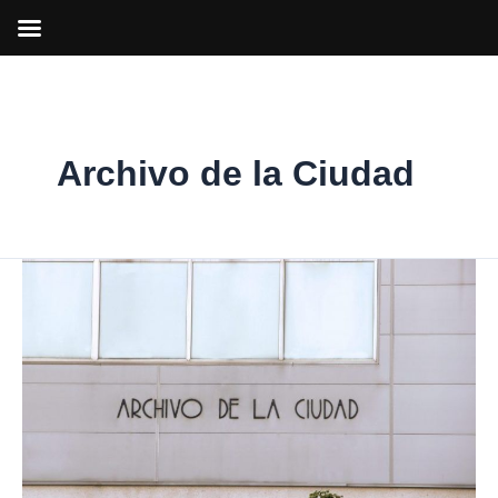
Ir
al
contenido
Archivo de la Ciudad
Arganda
celebra
30
años
de
Archivo
de
la