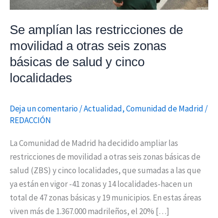
seis
zonas
Se amplían las restricciones de
básicas
movilidad a otras seis zonas
de
básicas de salud y cinco
salud
localidades
y
cinco
localidades
Deja un comentario
/
Actualidad
,
Comunidad de Madrid
/
REDACCIÓN
La Comunidad de Madrid ha decidido ampliar las
restricciones de movilidad a otras seis zonas básicas de
salud (ZBS) y cinco localidades, que sumadas a las que
ya están en vigor -41 zonas y 14 localidades-hacen un
total de 47 zonas básicas y 19 municipios. En estas áreas
viven más de 1.367.000 madrileños, el 20% […]