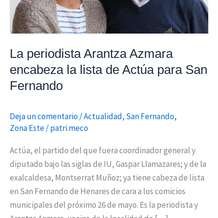
Actúa
para
San
Fernando
La periodista Arantza Azmara
encabeza la lista de Actúa para San
Fernando
Deja un comentario
/
Actualidad
,
San Fernando
,
Zona Este
/
patri.meco
Actúa, el partido del que fuera coordinador general y
diputado bajo las siglas de IU, Gaspar Llamazares; y de la
exalcaldesa, Montserrat Muñoz; ya tiene cabeza de lista
en San Fernando de Henares de cara a los comicios
municipales del próximo 26 de mayo. Es la periodista y