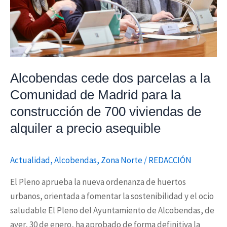
Comunidad
de
Madrid
para
la
Alcobendas cede dos parcelas a la
construcción
Comunidad de Madrid para la
de
construcción de 700 viviendas de
700
viviendas
alquiler a precio asequible
de
alquiler
Actualidad
,
Alcobendas
,
Zona Norte
/
REDACCIÓN
a
precio
El Pleno aprueba la nueva ordenanza de huertos
asequible
urbanos, orientada a fomentar la sostenibilidad y el ocio
saludable El Pleno del Ayuntamiento de Alcobendas, de
ayer, 30 de enero, ha aprobado de forma definitiva la