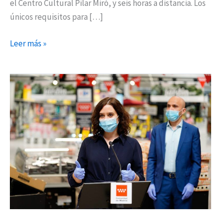
el Centro Cultural Pilar Miró, y seis horas a distancia. Los
únicos requisitos para […]
Leer más »
La
Comunidad
de
Madrid
promueve
una
campaña
del
consumo
de
alimentos