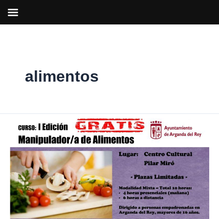
Ir
al
contenido
alimentos
Arganda
organiza
la
Primera
edición
del
curso
de