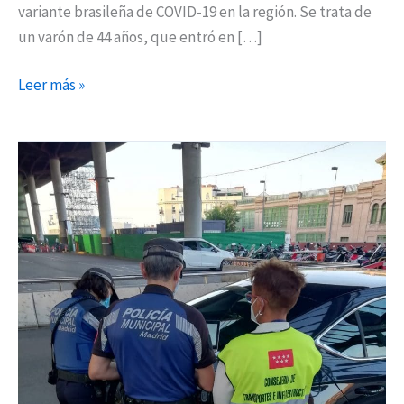
variante brasileña de COVID-19 en la región. Se trata de
un varón de 44 años, que entró en […]
Leer más »
Madrid
desarrolla
una
campaña
extraordinaria
de
inspección
de
VTC