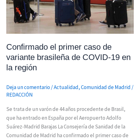
brasileña
de
COVID-
19
en
Confirmado el primer caso de
la
región
variante brasileña de COVID-19 en
la región
Deja un comentario
/
Actualidad
,
Comunidad de Madrid
/
REDACCIÓN
Se trata de un varón de 44 años procedente de Brasil,
que ha entrado en España por el Aeropuerto Adolfo
Suárez-Madrid Barajas La Consejería de Sanidad de la
Comunidad de Madrid ha confirmado el primer caso de