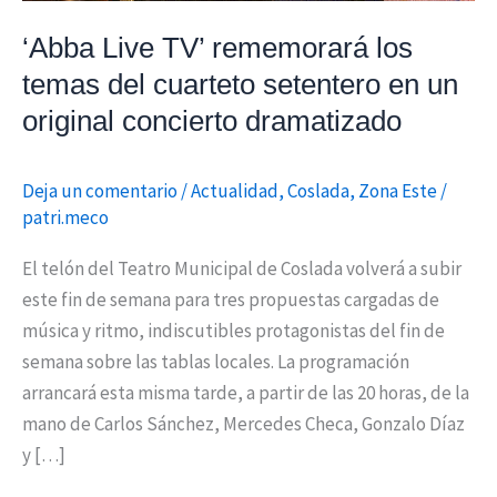
setentero
‘Abba Live TV’ rememorará los
en
temas del cuarteto setentero en un
un
original concierto dramatizado
original
concierto
dramatizado
Deja un comentario
/
Actualidad
,
Coslada
,
Zona Este
/
patri.meco
El telón del Teatro Municipal de Coslada volverá a subir
este fin de semana para tres propuestas cargadas de
música y ritmo, indiscutibles protagonistas del fin de
semana sobre las tablas locales. La programación
arrancará esta misma tarde, a partir de las 20 horas, de la
mano de Carlos Sánchez, Mercedes Checa, Gonzalo Díaz
y […]