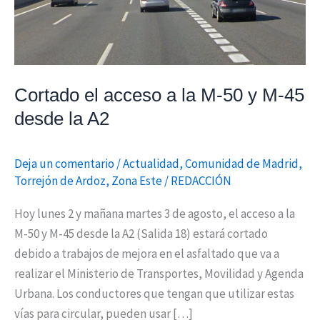
M-
45
desde
la
Cortado el acceso a la M-50 y M-45
A2
desde la A2
Deja un comentario
/
Actualidad
,
Comunidad de Madrid
,
Torrejón de Ardoz
,
Zona Este
/
REDACCIÓN
Hoy lunes 2 y mañana martes 3 de agosto, el acceso a la
M-50 y M-45 desde la A2 (Salida 18) estará cortado
debido a trabajos de mejora en el asfaltado que va a
realizar el Ministerio de Transportes, Movilidad y Agenda
Urbana. Los conductores que tengan que utilizar estas
vías para circular, pueden usar […]